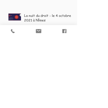
La nuit du droit - le 4 octobre
2021 à Nîmes
La réforme des retraites
menace les avocat et donc
votre accès au droit.
Points clés de la nouvelle
réforme de procédure de
divorce / entrée en vigueur le
1er septembre 2020
Bonne Année 2020 !