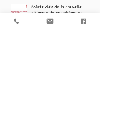
Points clés de la nouvelle
réforme de procédure de
divorce / entrée en vigueur le
1er septembre 2020
Bonne Année 2020 !
Archive
août 2026
(1)
1 post
mai 2024
(1)
1 post
janvier 2024
(1)
1 post
février 2023
(1)
1 post
août 2022
(1)
1 post
mai 2022
(1)
1 post
octobre 2021
(1)
1 post
janvier 2020
(2)
2 posts