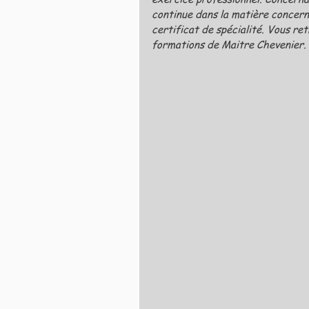
continue dans la matière concern
certificat de spécialité. Vous ret
formations de Maitre Chevenier.