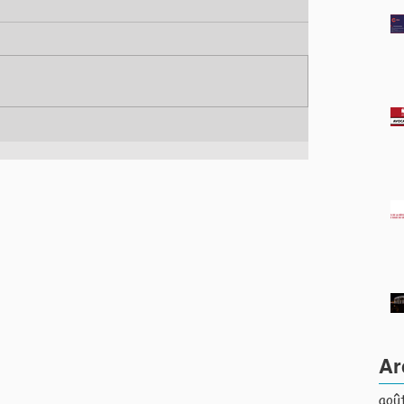
Ar
aoû