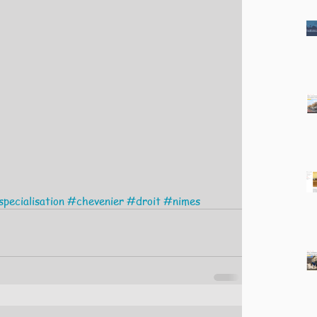
pecialisation
#chevenier
#droit
#nimes