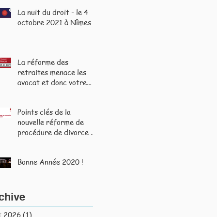
La nuit du droit - le 4
octobre 2021 à Nîmes
La réforme des
retraites menace les
avocat et donc votre
accès au droit.
Points clés de la
nouvelle réforme de
procédure de divorce /
entrée en vigueur le 1er
septembre 2020
Bonne Année 2020 !
chive
t 2026
(1)
1 post