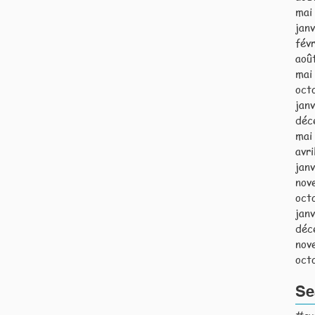
mai
jan
fév
aoû
mai
oct
jan
déc
mai
avri
jan
nov
oct
jan
déc
nov
oct
Se
#avo