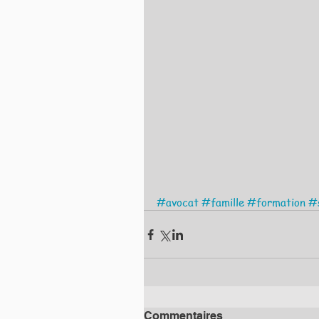
#avocat
#famille
#formation
#s
Commentaires