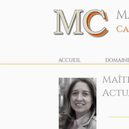
M
Ca
ACCUEIL
DOMAINES
Maît
Actu